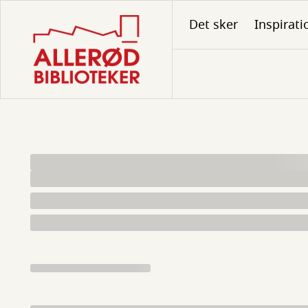
Gå
Det sker
Inspirati
til
hovedindhold