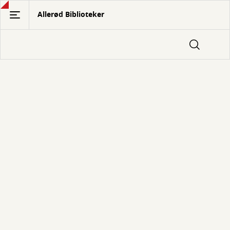
Gå
Allerød Biblioteker
til
hovedindhold