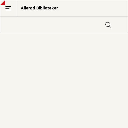
Gå
Allerød Biblioteker
til
hovedindhold