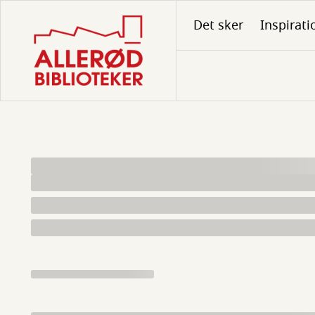
Gå
Det sker
Inspirati
til
hovedindhold