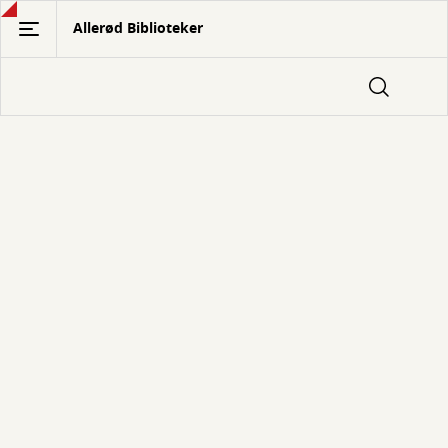
Gå
Allerød Biblioteker
til
hovedindhold