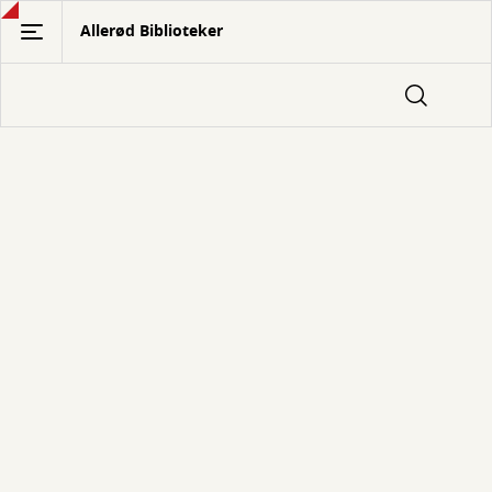
Gå
Allerød Biblioteker
til
hovedindhold