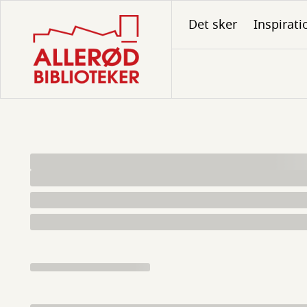
Gå
Det sker
Inspirati
til
hovedindhold