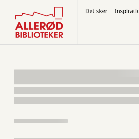
Gå
Det sker
Inspirati
til
hovedindhold