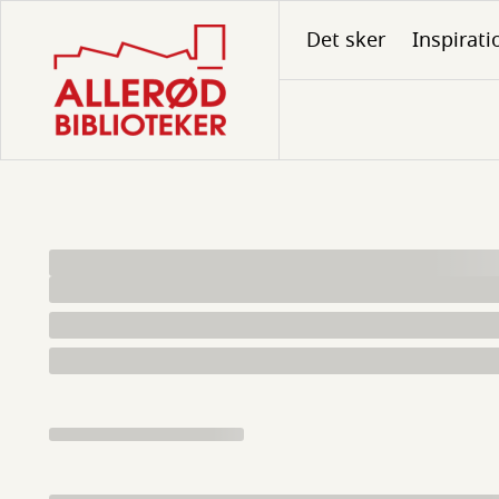
Gå
Det sker
Inspirati
til
hovedindhold