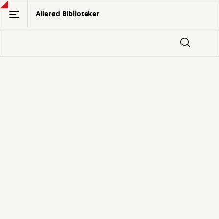
Gå
Allerød Biblioteker
til
hovedindhold