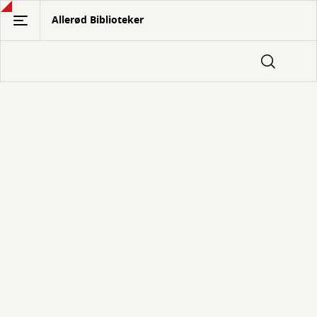
Gå
Allerød Biblioteker
til
hovedindhold