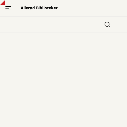
Gå
Allerød Biblioteker
til
hovedindhold