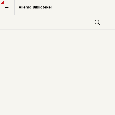
Gå
Allerød Biblioteker
til
hovedindhold