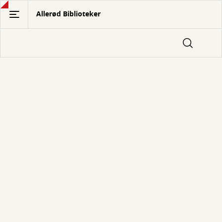
Gå
Allerød Biblioteker
til
hovedindhold