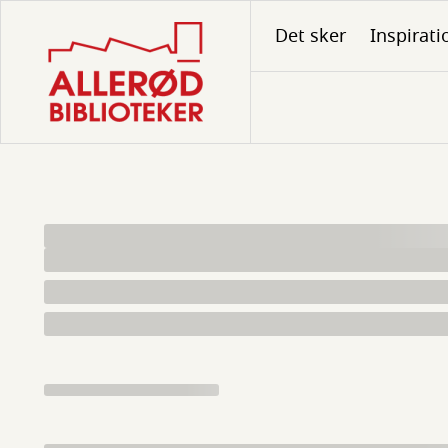
Gå
Det sker
Inspirati
til
hovedindhold