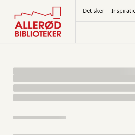
Gå
Det sker
Inspirati
til
hovedindhold