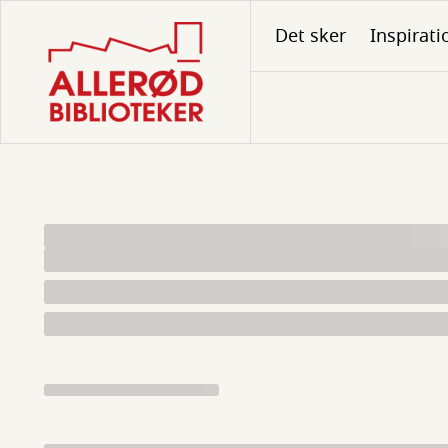
Gå
Det sker
Inspirati
til
hovedindhold