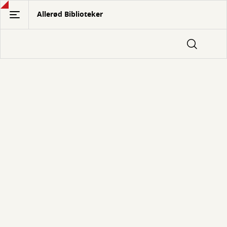
Gå
Allerød Biblioteker
til
hovedindhold