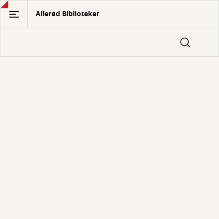
Gå
Allerød Biblioteker
til
hovedindhold