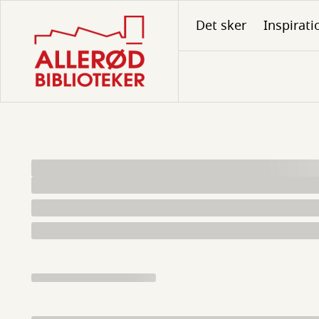
Gå
Det sker
Inspirati
til
hovedindhold