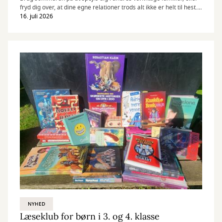
fryd dig over, at dine egne relationer trods alt ikke er helt til hest.
Her får du tre anbefalinger til din sommerlæsning i kategorien
16. juli 2026
”godt det ikke (kun) er mig”.
NYHED
Læseklub for børn i 3. og 4. klasse