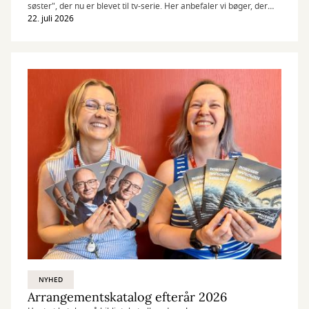
søster", der nu er blevet til tv-serie. Her anbefaler vi bøger, der
digter videre på Jane Austens klassikere.
22. juli 2026
NYHED
Arrangementskatalog efterår 2026