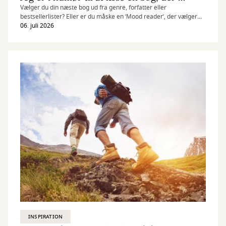
Vælger du din næste bog ud fra genre, forfatter eller
bestsellerlister? Eller er du måske en ’Mood reader’, der vælger
bøger efter dit humør, bogens stemning, eller hvordan den føles
06. juli 2026
at læse. Uanset om du er i humør til noget nemt og behageligt,
noget der giver stof til eftertanke, eller måske til at få knust dit
hjerte, så kommer her tre forskellige, gode læseoplevelser til lige
netop dit læsehumør.
INSPIRATION