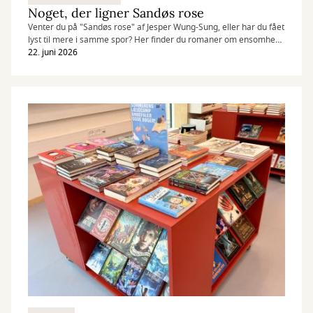
Noget, der ligner Sandøs rose
Venter du på "Sandøs rose" af Jesper Wung-Sung, eller har du fået
lyst til mere i samme spor? Her finder du romaner om ensomhed,
længsel og historier, der bliver set fra nye vinkler.
22. juni 2026