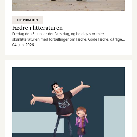
INSPIRATION
Fædre i litteraturen
Fredag den 5. juni er det Fars dag, og heldigvis vrimler
skønlitteraturen med fortællinger om fædre: Gode fædre, dårlige
fædre, syge fædre, fraværende, fortvivlede - og heldigvis også helt
04. juni 2026
fantastiske - fædre!