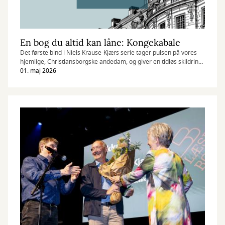
En bog du altid kan låne: Kongekabale
Det første bind i Niels Krause-Kjærs serie tager pulsen på vores
hjemlige, Christiansborgske andedam, og giver en tidløs skildring
af magt.
01. maj 2026