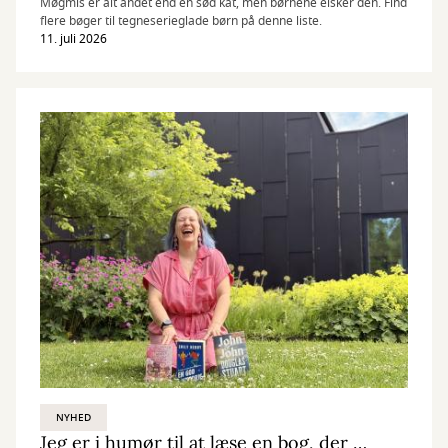
Møgmis er alt andet end en sød kat, men børnene elsker den. Find
flere bøger til tegneserieglade børn på denne liste.
11. juli 2026
NYHED
Jeg er i humør til at læse en bog, der …