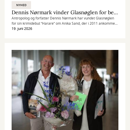
NYHED
Dennis Nørmark vinder Glasnøglen for bedste nordiske krimi
Antropolog og forfatter Dennis Nørmark har vundet Glasnøglen
for sin krimidebut “Harare” om Anika Sand, der i 2011 ankommer
til Zimbabwes hovedstad med en drøm om at gøre en forskel.
19. juni 2026