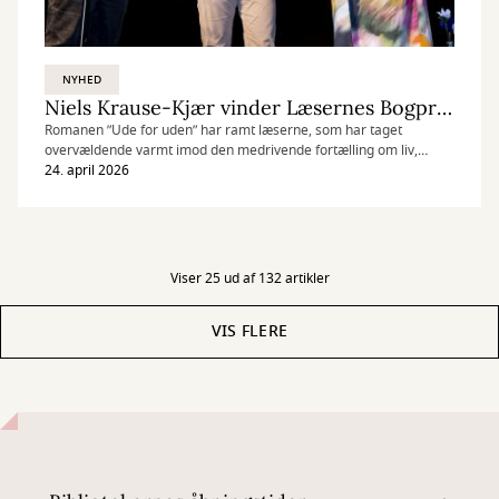
NYHED
Niels Krause-Kjær vinder Læsernes Bogpris 2026
Romanen ”Ude for uden” har ramt læserne, som har taget
overvældende varmt imod den medrivende fortælling om liv,
landbrug og forandring.
24. april 2026
Viser 25 ud af 132 artikler
VIS FLERE