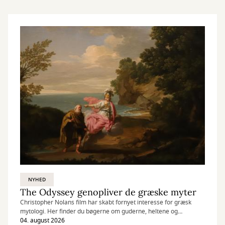
NYHED
The Odyssey genopliver de græske myter
Christopher Nolans film har skabt fornyet interesse for græsk
mytologi. Her finder du bøgerne om guderne, heltene og
Odysseus' lange rejse.
04. august 2026