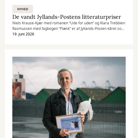
NYHED
De vandt Jyllands-Postens litteraturpriser
Niels Krause-Kjær med romanen ”Ude for uden” og Klara Trebbien
Rasmussen med fagbogen ”Flæsk” er af Jyllands-Posten kåret som
årets danske forfattere.
19. juni 2026