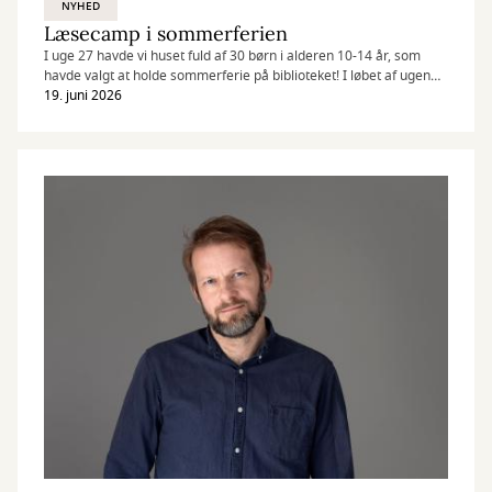
NYHED
Læsecamp i sommerferien
I uge 27 havde vi huset fuld af 30 børn i alderen 10-14 år, som
havde valgt at holde sommerferie på biblioteket! I løbet af ugen
besøgte vi Forlaget COBOLT, mødte børnebogsforfatter Kim Ace
19. juni 2026
og til slut havde vi en læsefest på biblioteket.
Der blev selvfølgelig også snakket en hel masse om gode bøger,
og her på siden kan I finde børnenes allerbedste boganbefalinger!