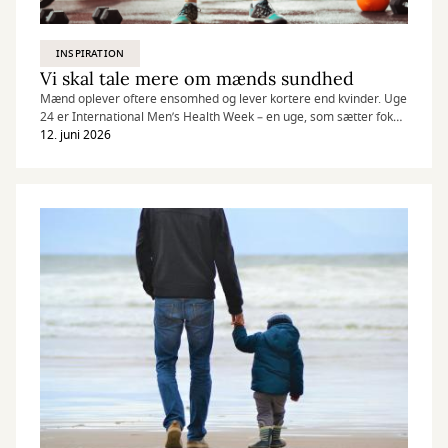
INSPIRATION
Vi skal tale mere om mænds sundhed
Mænd oplever oftere ensomhed og lever kortere end kvinder. Uge
24 er International Men’s Health Week – en uge, som sætter fokus
på mænds sundhed og fællesskaber.
12. juni 2026