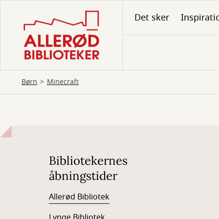
Gå
Det sker
Inspirati
til
hovedindhold
Børn
Minecraft
Minecraft
Bibliotekernes
åbningstider
Allerød Bibliotek
Lynge Bibliotek