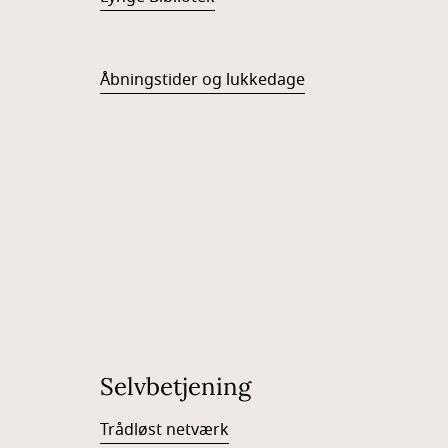
Å
bningstider og lukkedage
Selvbetjening
Trådløst netværk