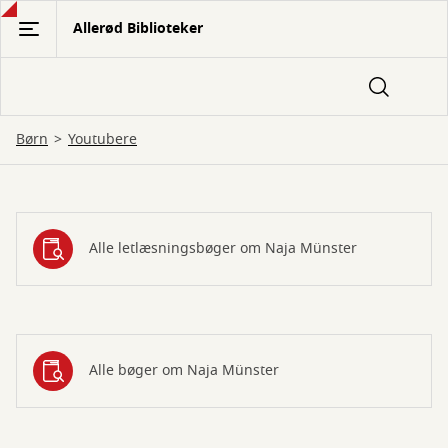
Gå
Allerød Biblioteker
til
hovedindhold
Børn
Youtubere
Youtubere
Alle letlæsningsbøger om Naja Münster
Alle bøger om Naja Münster