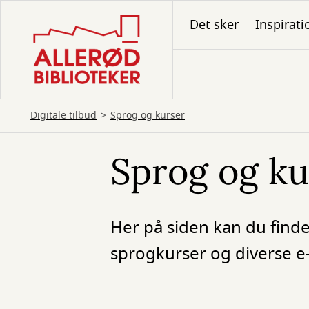
Gå
Det sker
Inspirati
til
hovedindhold
Digitale tilbud
Sprog og kurser
Sprog og ku
Her på siden kan du finde
sprogkurser og diverse e