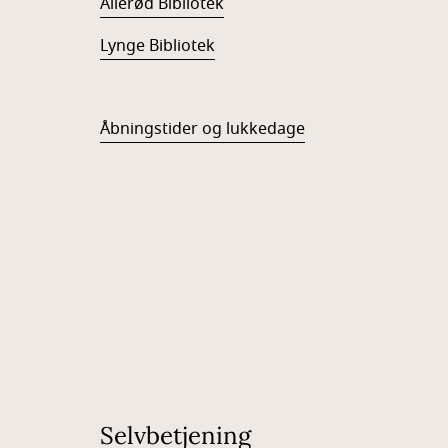
Allerød Bibliotek
Lynge Bibliotek
Å
bningstider og lukkedage
Selvbetjening