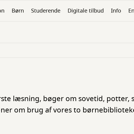
on
Børn
Studerende
Digitale tilbud
Info
En
ørste læsning, bøger om sovetid, potter, 
oner om brug af vores to børnebibliotek