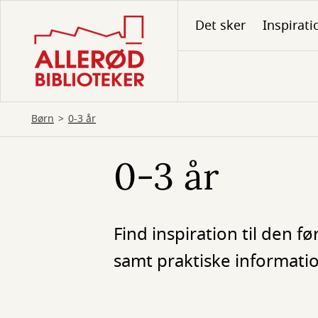
Gå
Det sker
Inspirati
til
hovedindhold
Børn
0-3 år
0-3 år
Find inspiration til den f
samt praktiske informati