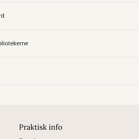
rd
bliotekerne
Praktisk info