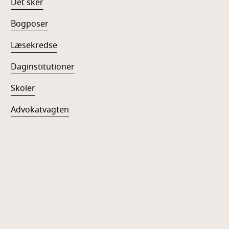
Det sker
Bogposer
Læsekredse
Daginstitutioner
Skoler
Advokatvagten