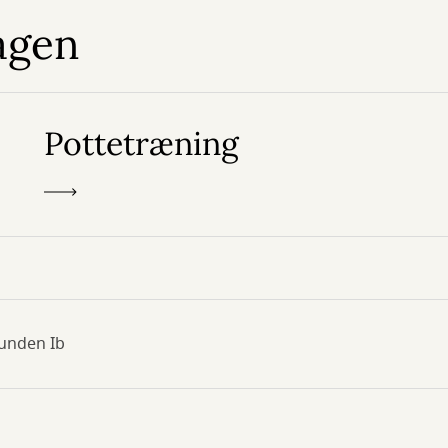
agen
Pottetræning
unden Ib