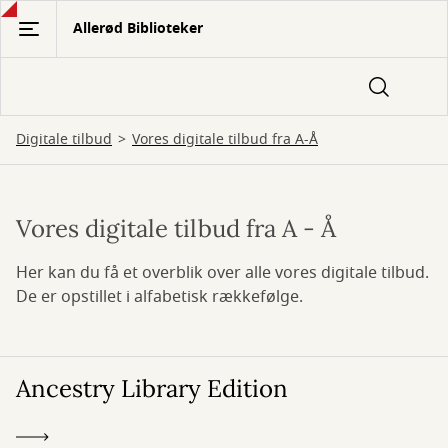
Gå
Allerød Biblioteker
til
hovedindhold
Digitale tilbud
Vores digitale tilbud fra A-Å
Vores digitale tilbud fra A - Å
Vores
digitale
Her kan du få et overblik over alle vores digitale tilbud.
De er opstillet i alfabetisk rækkefølge.
tilbud
fra
A-
Ancestry Library Edition
Å