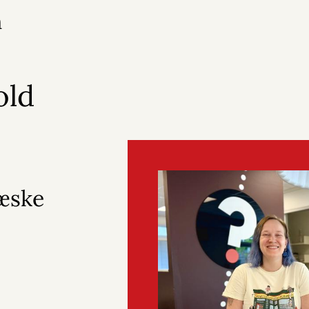
n
old
æske