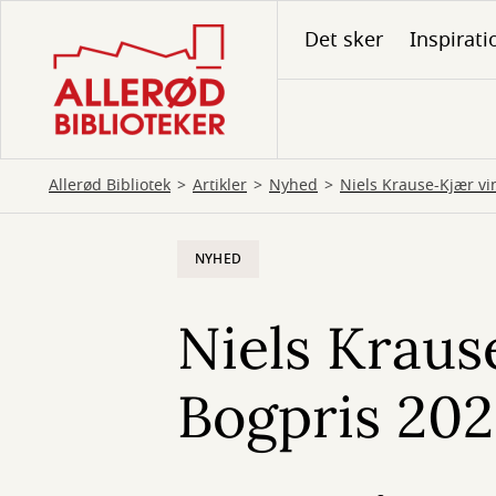
Gå
Det sker
Inspirati
til
hovedindhold
Allerød Bibliotek
Artikler
Nyhed
Niels Krause-Kjær v
NYHED
Niels Kraus
Bogpris 20