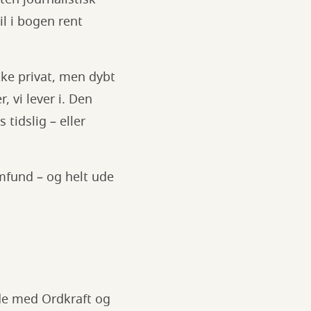
il i bogen rent
ke privat, men dybt
, vi lever i. Den
 tidslig – eller
amfund – og helt ude
de med Ordkraft og