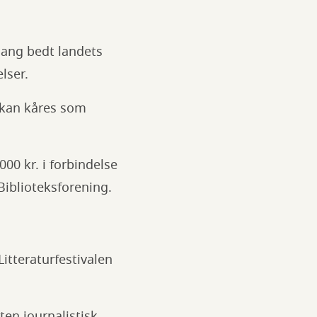
gang bedt landets
lser.
" kan kåres som
00 kr. i forbindelse
Biblioteksforening.
Litteraturfestivalen
ten journalistisk