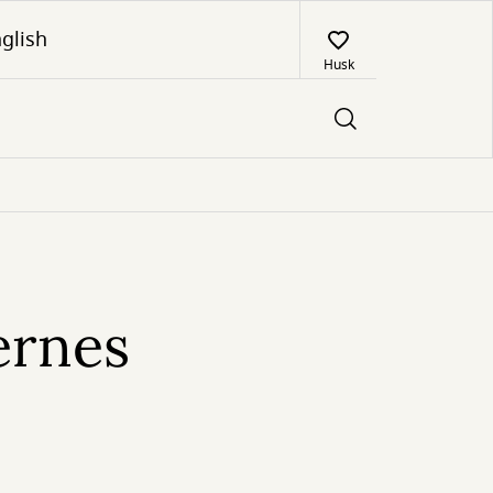
glish
Husk
ernes