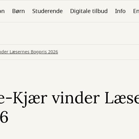
on
Børn
Studerende
Digitale tilbud
Info
En
inder Læsernes Bogpris 2026
e-Kjær vinder Læs
26