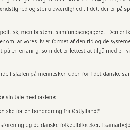
ændstighed og stor troværdighed til det, der er på sp
e politisk, men bestemt samfundsengageret. Den er ik
r om, at vores liv er formet af den tid og de systemer
 på en erfaring, som det er lettest at tilgå med en vis
i inde i sjælen på mennesker, uden for i det danske s
de sin tale med ordene:
an ske for en bondedreng fra Østjylland!"
sforening og de danske folkebiblioteker, i samarbej