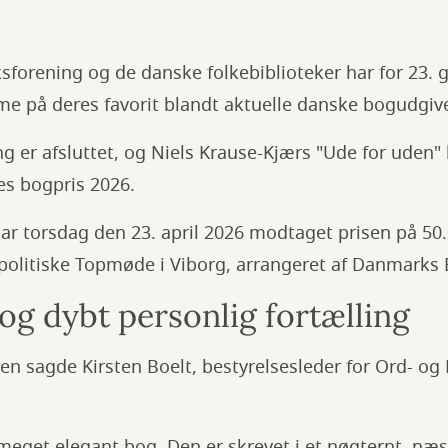
forening og de danske folkebiblioteker har for 23. 
e på deres favorit blandt aktuelle danske bogudgive
g er afsluttet, og Niels Krause-Kjærs "Ude for uden
es bogpris 2026.
ar torsdag den 23. april 2026 modtaget prisen på 50.0
politiske Topmøde i Viborg, arrangeret af Danmarks 
og dybt personlig fortælling
eren sagde Kirsten Boelt, bestyrelsesleder for Ord- og 
 meget elegant bog. Den er skrevet i et nøgternt, næs