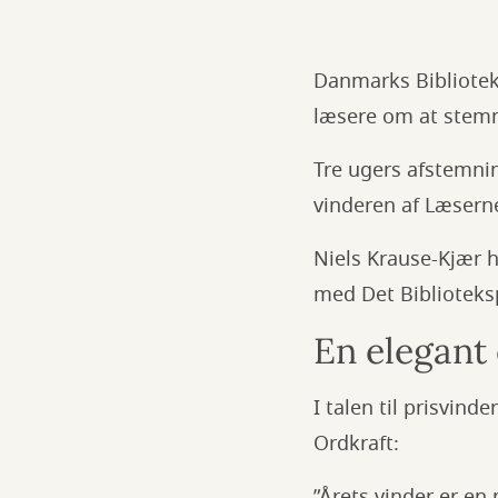
Danmarks Biblioteks
læsere om at stemm
Tre ugers afstemnin
vinderen af Læsern
Niels Krause-Kjær h
med Det Biblioteks
En elegant 
I talen til prisvind
Ordkraft:
”Årets vinder er en