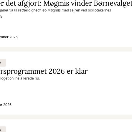
r det afgjort: Møgmis vinder Børnevalge
anet ”Ja til retfærdighed” løb Møgmis med sejren ved bibliotekernes
g.
ember 2025
D
rsprogrammet 2026 er klar
loget online allerede nu.
ar 2026
D