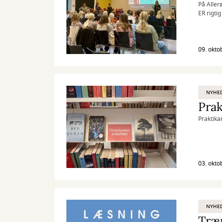
På Aller
ER rigti
er, og a
er skrev
09. okto
NYHE
Prak
Praktika
03. okto
NYHE
Træn