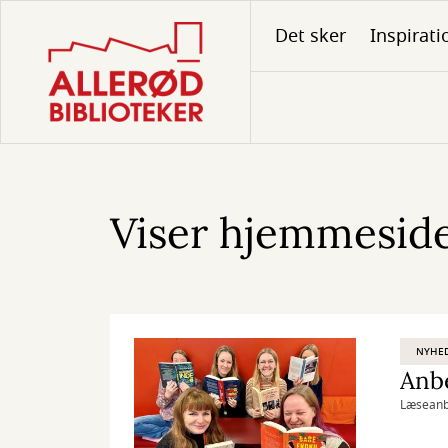
Gå
Det sker
Inspirati
til
hovedindhold
Viser hjemmeside
NYHE
Anbe
Læseanb