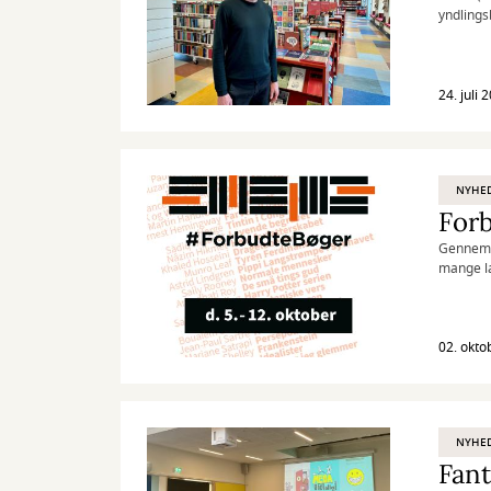
yndlings
Kig med 
24. juli 
NYHE
For
Gennem t
mange la
02. okto
NYHE
Fant