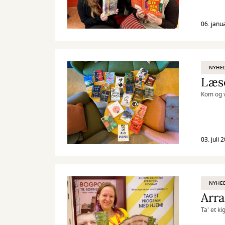
06. janu
NYHE
Læse
Kom og v
03. juli 
NYHE
Arr
Ta' et k