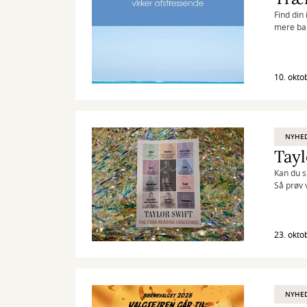
Find din
mere bal
10. okto
NYHE
Tayl
Kan du s
Så prøv 
23. okto
NYHE