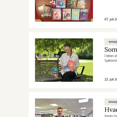
07. juli 
NYHE
Som
I løbet
Sjælland
22. juli 
NYHE
Hvad
Vores (n