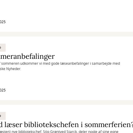
2025
D
meranbefalinger
 af sommeren udkommer vi med gode læseanbefalinger i samarbejde med
ske Nyheder.
2025
D
 læser bibliotekschefen i sommerferien
æsten) nye bibliotekschef, Stig Grøntved Starck, deler nogle af sine egne