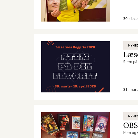
30. dec
NYHE
Læs
Stem på 
31. mart
NYHE
OBS!
Kom og v