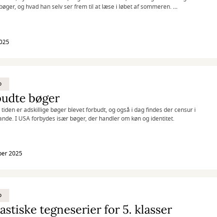
bøger, og hvad han selv ser frem til at læse i løbet af sommeren.
og få god læseinspiration til din egen sommerlæsning.
2025
D
budte bøger
iden er adskillige bøger blevet forbudt, og også i dag findes der censur i
nde. I USA forbydes især bøger, der handler om køn og identitet.
ber 2025
D
astiske tegneserier for 5. klasser