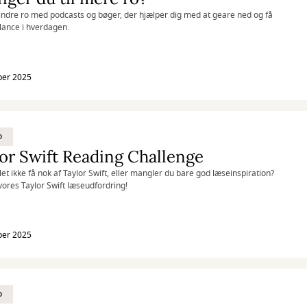
 indre ro med podcasts og bøger, der hjælper dig med at geare ned og få
ance i hverdagen.
ber 2025
D
or Swift Reading Challenge
let ikke få nok af Taylor Swift, eller mangler du bare god læseinspiration?
vores Taylor Swift læseudfordring!
ber 2025
D