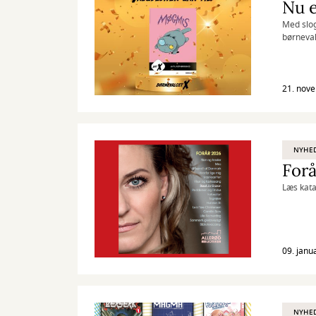
Nu e
Med slog
børneval
21. nov
NYHE
Forå
Læs kata
09. janu
NYHE