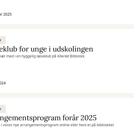
ar 2025
D
klub for unge i udskolingen
ær med i en hyggelig læseklub på Allerød Bibliotek.
2024
D
angementsprogram forår 2025
ig i vores nye arrangementsprogram online eller hent et på biblioteket