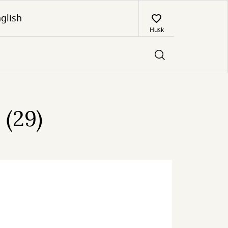
glish
Husk
 (29)