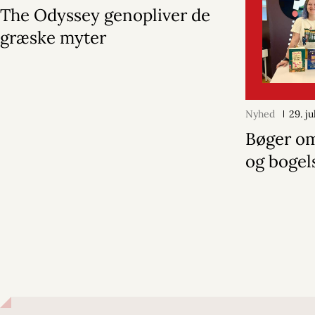
The Odyssey genopliver de
græske myter
Nyhed
29. j
Bøger o
og bogel