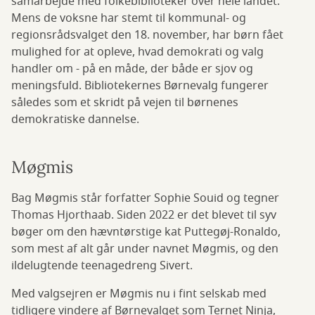
samarbejde med folkebiblioteker over hele landet.
Mens de voksne har stemt til kommunal- og
regionsrådsvalget den 18. november, har børn fået
mulighed for at opleve, hvad demokrati og valg
handler om - på en måde, der både er sjov og
meningsfuld. Bibliotekernes Børnevalg fungerer
således som et skridt på vejen til børnenes
demokratiske dannelse.
Møgmis
Bag Møgmis står forfatter Sophie Souid og tegner
Thomas Hjorthaab. Siden 2022 er det blevet til syv
bøger om den hævntørstige kat Puttegøj-Ronaldo,
som mest af alt går under navnet Møgmis, og den
ildelugtende teenagedreng Sivert.
Med valgsejren er Møgmis nu i fint selskab med
tidligere vindere af Børnevalget som Ternet Ninja,