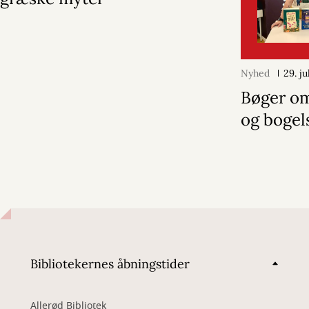
Nyhed
29. j
Bøger o
og bogel
Bibliotekernes åbningstider
Allerød Bibliotek